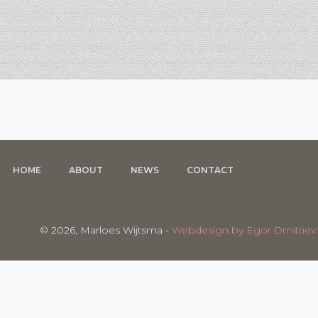
HOME
ABOUT
NEWS
CONTACT
©
2026, Marloes Wijtsma -
Webdesign by Egor Dmitriev